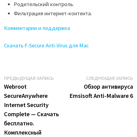
Родительский контроль.
Фильтрация интернет-контента.
Комментарии и поддержка
Скачать F-Secure Anti-Virus для Mac
Навигация
Предыдущая
С
ПРЕДЫДУЩАЯ ЗАПИСЬ
СЛЕДУЮЩАЯ ЗАПИСЬ
запись:
з
Webroot
Обзор антивируса
по
SecureAnywhere
Emsisoft Anti-Malware 6
записям
Internet Security
Complete — Скачать
бесплатно.
Комплексный