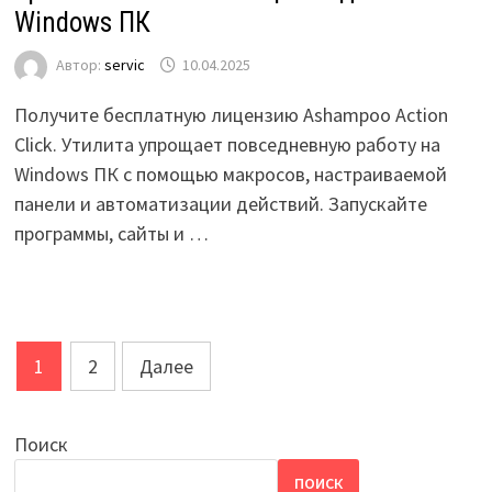
Windows ПК
Автор:
servic
10.04.2025
Получите бесплатную лицензию Ashampoo Action
Click. Утилита упрощает повседневную работу на
Windows ПК с помощью макросов, настраиваемой
панели и автоматизации действий. Запускайте
программы, сайты и …
Пагинация
1
2
Далее
записей
Поиск
ПОИСК