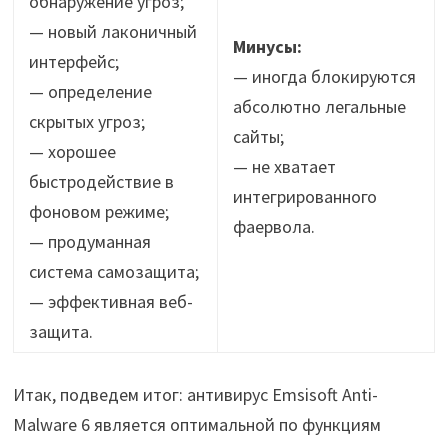
обнаружение угроз;
— новый лаконичный
Минусы:
интерфейс;
— иногда блокируются
— определение
абсолютно легальные
скрытых угроз;
сайты;
— хорошее
— не хватает
быстродействие в
интегрированного
фоновом режиме;
фаервола.
— продуманная
система самозащита;
— эффективная веб-
защита.
Итак, подведем итог: антивирус Emsisoft Anti-
Malware 6 является оптимальной по функциям