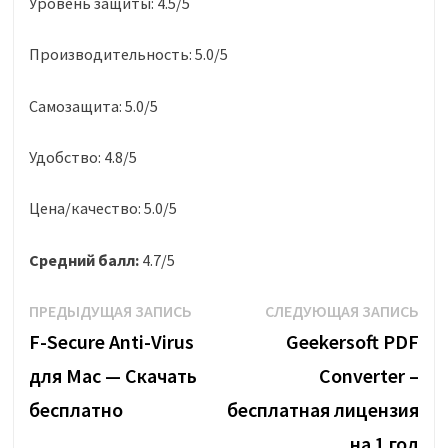
Уровень защиты: 4.5/5
Производительность: 5.0/5
Самозащита: 5.0/5
Удобство: 4.8/5
Цена/качество: 5.0/5
Средний балл:
4.7/5
Навигация
Предыдущая
Сле
ПРЕДЫДУЩАЯ ЗАПИСЬ
СЛЕДУЮЩАЯ ЗАПИСЬ
запись:
запи
F-Secure Anti-Virus
Geekersoft PDF
по
для Mac — Скачать
Converter –
записям
бесплатно
бесплатная лицензия
на 1 год