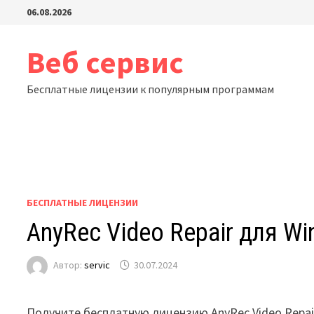
Перейти
06.08.2026
к
содержимому
Веб сервис
Бесплатные лицензии к популярным программам
БЕСПЛАТНЫЕ ЛИЦЕНЗИИ
AnyRec Video Repair для W
Автор:
servic
30.07.2024
Получите бесплатную лицензию AnyRec Video Repai