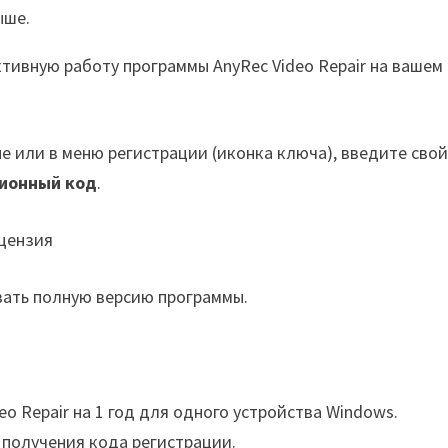
ыше.
ивную работу программы AnyRec Video Repair на вашем
е или в меню регистрации (иконка ключа), введите сво
ионный код
.
вать полную версию программы.
o Repair на 1 год для одного устройства Windows.
 получения кода регистрации.