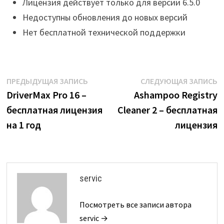
Лицензия действует только для версии 6.5.0
Недоступны обновления до новых версий
Нет бесплатной технической поддержки
Навигация
Предыдущая
С
ПРЕДЫДУЩАЯ ЗАПИСЬ
СЛЕДУЮЩАЯ ЗАПИСЬ
запись:
з
DriverMax Pro 16 –
Ashampoo Registry
по
бесплатная лицензия
Cleaner 2 – бесплатная
записям
на 1 год
лицензия
servic
Посмотреть все записи автора
servic →