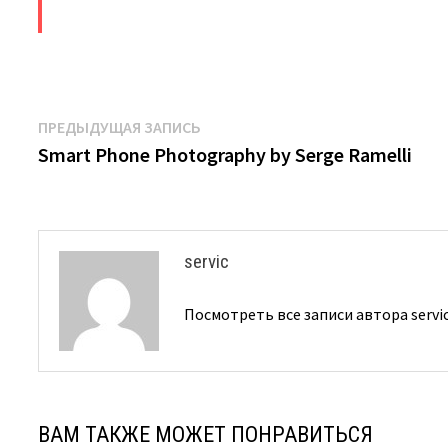
​
Навигация
Предыдущая
ПРЕДЫДУЩАЯ ЗАПИСЬ
запись:
Smart Phone Photography by Serge Ramelli
по
записям
servic
Посмотреть все записи автора servi
ВАМ ТАКЖЕ МОЖЕТ ПОНРАВИТЬСЯ