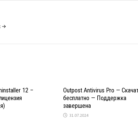
c →
nstaller 12 –
Outpost Antivirus Pro — Скача
лицензия
бесплатно — Поддержка
я)
завершена
31.07.2024