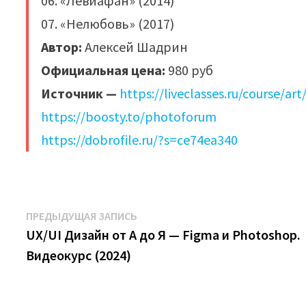
06. «Левиафан» (2014)
07. «Нелюбовь» (2017)
Автор:
Алексей Шадрин
Официальная цена:
980 руб
Источник —
https://liveclasses.ru/course/ar
https://boosty.to/photoforum
https://dobrofile.ru/?s=ce74ea340
Навигация
Предыдущая
ПРЕДЫДУЩАЯ ЗАПИСЬ
запись:
UX/UI Дизайн от А до Я — Figma и Photoshop.
по
Видеокурс (2024)
записям