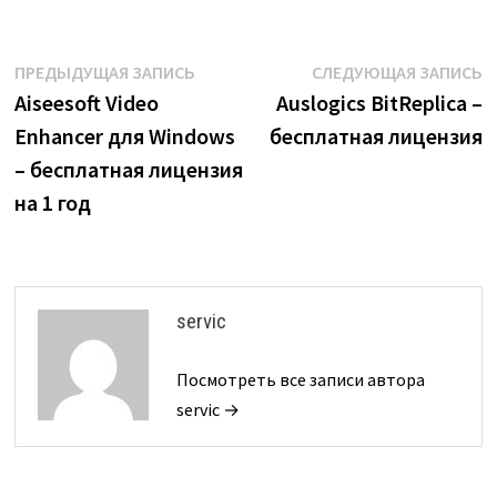
Навигация
Предыдущая
С
ПРЕДЫДУЩАЯ ЗАПИСЬ
СЛЕДУЮЩАЯ ЗАПИСЬ
запись:
з
Aiseesoft Video
Auslogics BitReplica –
по
Enhancer для Windows
бесплатная лицензия
записям
– бесплатная лицензия
на 1 год
servic
Посмотреть все записи автора
servic →