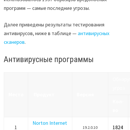
программ — самые последние угрозы.
Далее приведены результаты тестирования
антивирусов, ниже в таблице —
антивирусных
сканеров
.
Антивирусные программы
Обнару
угроз
Место
Продукт
Версия
Кол-
во
Norton Internet
1
1824
19.2.0.10