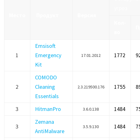
угроз
Место
Продукт
Версия
Кол-
П
во
Emsisoft
1
Emergency
1772
9
17.01.2012
Kit
COMODO
2
Cleaning
1755
8
2.3.219500.176
Essentials
3
HitmanPro
1484
7
3.6.0.138
Zemana
3
1484
7
3.5.9.130
AntiMalware