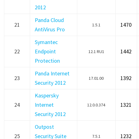
2012
Panda Cloud
21
1470
1.5.1
AntiVirus Pro
Symantec
22
Endpoint
1442
12.1 RU1
Protection
Panda Internet
23
1392
17.01.00
Security 2012
Kaspersky
24
Internet
1321
12.0.0.374
Security 2012
Outpost
25
Security Suite
1232
7.5.1