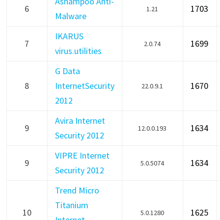
Ashampoo Anti-
6
1703
1.21
Malware
IKARUS
7
1699
2.0.74
virus.utilities
G Data
8
InternetSecurity
1670
22.0.9.1
2012
Avira Internet
9
1634
12.0.0.193
Security 2012
VIPRE Internet
9
1634
5.0.5074
Security 2012
Trend Micro
Titanium
10
1625
5.0.1280
Internet