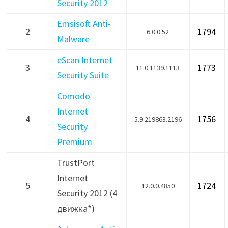
Security 2012
Emsisoft Anti-
2
1794
6.0.0.52
Malware
eScan Internet
3
1773
11.0.1139.1113
Security Suite
Comodo
Internet
4
1756
5.9.219863.2196
Security
Premium
TrustPort
Internet
5
1724
12.0.0.4850
Security 2012 (4
движка*)