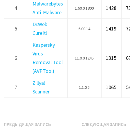
Malwarebytes
4
1428
7
1.60.0.1800
Anti-Malware
Dr.Web
5
1419
7
6.00.14
CureIt!
Kaspersky
Virus
6
1315
6
11.0.0.1245
Removal Tool
(AVPTool)
Zillya!
7
1065
5
1.1.0.5
Scanner
Навигация
Предыдущая
С
ПРЕДЫДУЩАЯ ЗАПИСЬ
СЛЕДУЮЩАЯ ЗАПИСЬ