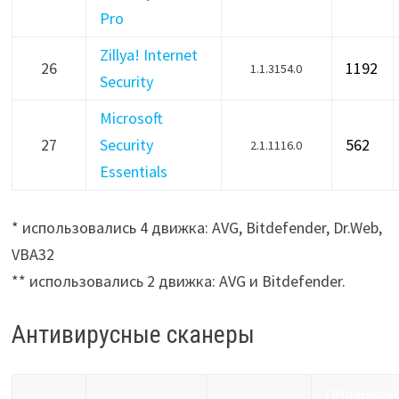
Pro
Zillya! Internet
26
1192
1.1.3154.0
Security
Microsoft
27
Security
562
2.1.1116.0
Essentials
* использовались 4 движка: AVG, Bitdefender, Dr.Web,
VBA32
** использовались 2 движка: AVG и Bitdefender.
Антивирусные сканеры
Обнаруже