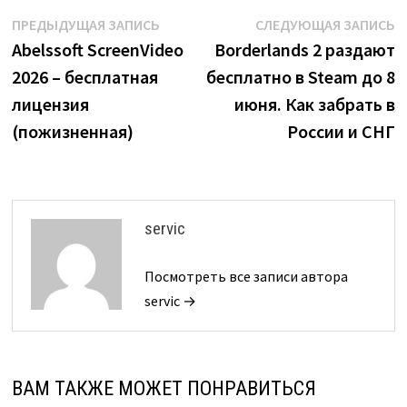
Навигация
Предыдущая
С
ПРЕДЫДУЩАЯ ЗАПИСЬ
СЛЕДУЮЩАЯ ЗАПИСЬ
запись:
з
Abelssoft ScreenVideo
Borderlands 2 раздают
по
2026 – бесплатная
бесплатно в Steam до 8
записям
лицензия
июня. Как забрать в
(пожизненная)
России и СНГ
servic
Посмотреть все записи автора
servic →
ВАМ ТАКЖЕ МОЖЕТ ПОНРАВИТЬСЯ