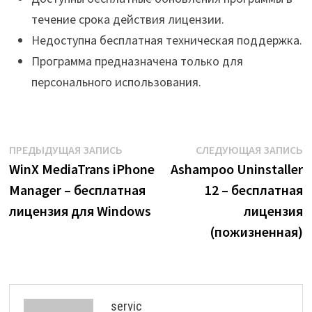
течение срока действия лицензии.
Недоступна бесплатная техническая поддержка.
Программа предназначена только для
персонального использования.
Навигация
Предыдущая
С
ПРЕДЫДУЩАЯ ЗАПИСЬ
СЛЕДУЮЩАЯ ЗАПИСЬ
запись:
з
WinX MediaTrans iPhone
Ashampoo Uninstaller
по
Manager – бесплатная
12 – бесплатная
записям
лицензия для Windows
лицензия
(пожизненная)
servic