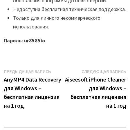
обновления программы до новых версий.
Недоступна бесплатная техническая поддержка.
Только для личного некоммерческого
использования.
Пароль: ur8585io
Навигация
Предыдущая
С
ПРЕДЫДУЩАЯ ЗАПИСЬ
СЛЕДУЮЩАЯ ЗАПИСЬ
запись:
з
AnyMP4 Data Recovery
Aiseesoft iPhone Cleaner
по
для Windows –
для Windows –
записям
бесплатная лицензия
бесплатная лицензия
на 1 год
на 1 год