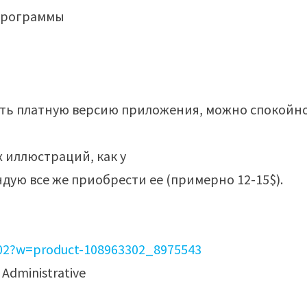
 программы
тать платную версию приложения, можно спокойн
 иллюстраций, как у
ую все же приобрести ее (примерно 12-15$).
302?w=product-108963302_8975543
Administrative