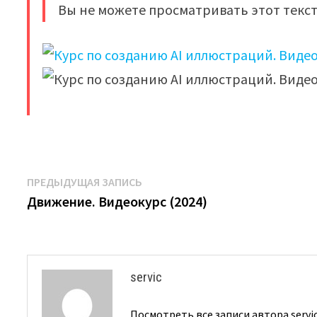
Вы не можете просматривать этот текст
​
Навигация
Предыдущая
ПРЕДЫДУЩАЯ ЗАПИСЬ
запись:
Движение. Видеокурс (2024)
по
записям
servic
Посмотреть все записи автора servi