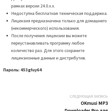
рамках версии 24.0.x.x.
Недоступна бесплатная техническая поддержка.
Лицензия предназначена только для домашнего
(некоммерческого) использования.
После получения лицензии вы можете
переустанавливать программу любое
количество раз. Для этого сохраните
лицензионные данные и дистрибутив.
Пароль: 453gfuy64
Навигация
С
СЛЕДУЮЩАЯ ЗАПИСЬ
з
OKmusi MP3
по
Downloader Pro для