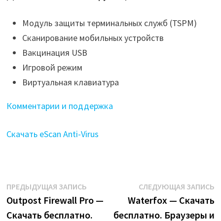
Модуль защиты терминальных служб (TSPM)
Cканирование мобильных устройств
Вакцинация USB
Игровой режим
Виртуальная клавиатура
Комментарии и поддержка
Скачать eScan Anti-Virus
Навигация
Предыдущая
С
ПРЕДЫДУЩАЯ ЗАПИСЬ
СЛЕДУЮЩАЯ ЗАПИСЬ
запись:
з
Outpost Firewall Pro —
Waterfox — Скачать
по
Скачать бесплатно.
бесплатно. Браузеры и