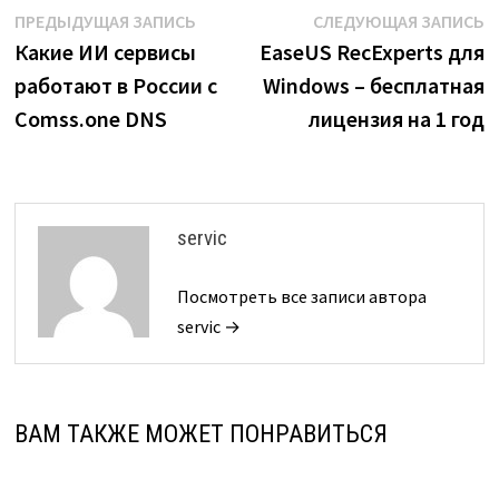
Навигация
Предыдущая
С
ПРЕДЫДУЩАЯ ЗАПИСЬ
СЛЕДУЮЩАЯ ЗАПИСЬ
запись:
з
Какие ИИ сервисы
EaseUS RecExperts для
по
работают в России с
Windows – бесплатная
записям
Comss.one DNS
лицензия на 1 год
servic
Посмотреть все записи автора
servic →
ВАМ ТАКЖЕ МОЖЕТ ПОНРАВИТЬСЯ