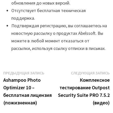
обновления до новых версий.
Отсутствует бесплатная техническая
поддержка.
Подтверждая регистрацию, вы соглашаетесь на
новостную рассылку о продуктах Аbelssoft. Вы
можете в любой момент отказаться от
рассылки, используя ссылку отписки в письмах.
Навигация
Предыдущая
С
ПРЕДЫДУЩАЯ ЗАПИСЬ
СЛЕДУЮЩАЯ ЗАПИСЬ
запись:
з
Ashampoo Photo
Комплексное
по
Optimizer 10 –
тестирование Outpost
записям
бесплатная лицензия
Security Suite PRO 7.5.2
(пожизненная)
(видео)