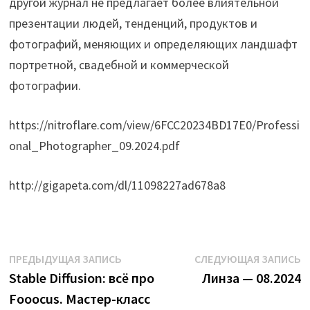
другой журнал не предлагает более влиятельной
презентации людей, тенденций, продуктов и
фотографий, меняющих и определяющих ландшафт
портретной, свадебной и коммерческой
фотографии.
https://nitroflare.com/view/6FCC20234BD17E0/Professi
onal_Photographer_09.2024.pdf
http://gigapeta.com/dl/11098227ad678a8
Навигация
Предыдущая
С
ПРЕДЫДУЩАЯ ЗАПИСЬ
СЛЕДУЮЩАЯ ЗАПИСЬ
запись:
з
Stable Diffusion: всё про
Линза — 08.2024
по
Fooocus. Мастер-класс