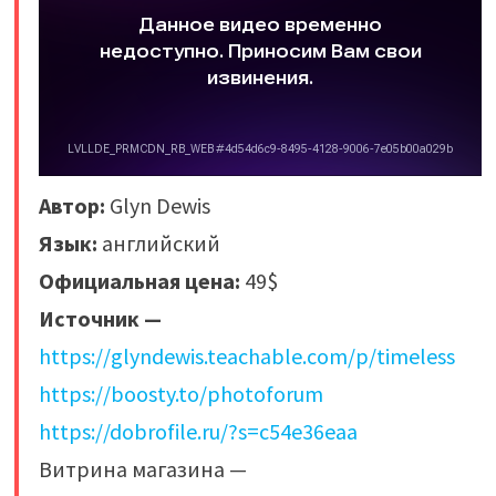
Автор:
Glyn Dewis
Язык:
английский
Официальная цена:
49$
Источник —
https://glyndewis.teachable.com/p/timeless
https://boosty.to/photoforum
https://dobrofile.ru/?s=c54e36eaa
Витрина магазина —