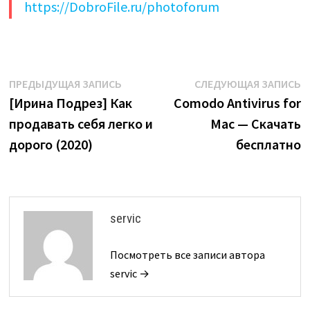
https://DobroFile.ru/photoforum
Навигация
Предыдущая
С
ПРЕДЫДУЩАЯ ЗАПИСЬ
СЛЕДУЮЩАЯ ЗАПИСЬ
запись:
з
[Ирина Подрез] Как
Comodo Antivirus for
по
продавать себя легко и
Mac — Скачать
записям
дорого (2020)
бесплатно
servic
Посмотреть все записи автора
servic →