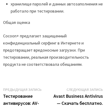
хранилище паролей и данных автозаполнения не
работало при тестировании.
Общая оценка
Cocoon+ предлагает защищенный
конфиденциальный серфинг в Интернете и
предотвращает вредоносные загрузки. При
тестировании, реальная производительность
продукта не соответствовала обещаниям.
Навигация
Предыдущая
С
ПРЕДЫДУЩАЯ ЗАПИСЬ
СЛЕДУЮЩАЯ ЗАПИСЬ
запись:
з
Тестирование
Avast Business Antivirus
по
антивирусов: AV-
— Скачать бесплатно.