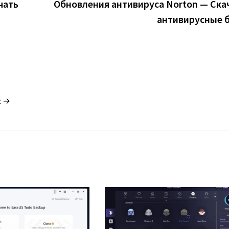
чать
Обновления антивируса Norton — Ска
антивирусные 
c →