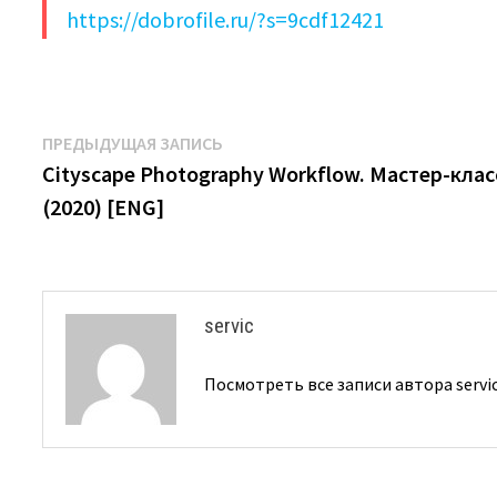
https://dobrofile.ru/?s=9cdf12421
Навигация
Предыдущая
ПРЕДЫДУЩАЯ ЗАПИСЬ
запись:
Cityscape Photography Workflow. Мастер-клас
по
(2020) [ENG]
записям
servic
Посмотреть все записи автора servi