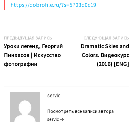
https://dobrofile.ru/?s=5703d0c19
Навигация
Предыдущая
С
ПРЕДЫДУЩАЯ ЗАПИСЬ
СЛЕДУЮЩАЯ ЗАПИСЬ
запись:
з
Уроки легенд, Георгий
Dramatic Skies and
по
Пинхасов | Искусство
Colors. Видеокурс
записям
фотографии
(2016) [ENG]
servic
Посмотреть все записи автора
servic →