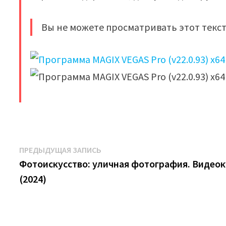
Вы не можете просматривать этот текст
​
Навигация
Предыдущая
ПРЕДЫДУЩАЯ ЗАПИСЬ
запись:
Фотоискусство: уличная фотография. Видеок
по
(2024)
записям