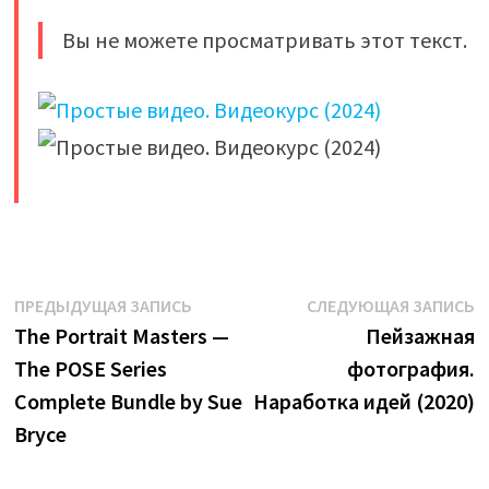
Вы не можете просматривать этот текст.
​
Навигация
Предыдущая
С
ПРЕДЫДУЩАЯ ЗАПИСЬ
СЛЕДУЮЩАЯ ЗАПИСЬ
запись:
з
The Portrait Masters —
Пейзажная
по
The POSE Series
фотография.
записям
Complete Bundle by Sue
Наработка идей (2020)
Bryce