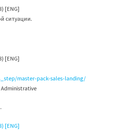
ой ситуации.
s_step/master-pack-sales-landing/
Administrative
.