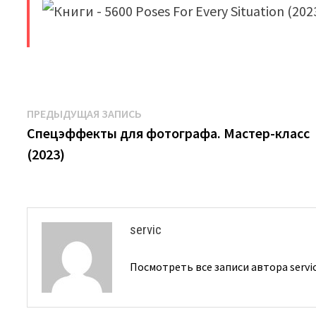
​
Навигация
Предыдущая
ПРЕДЫДУЩАЯ ЗАПИСЬ
запись:
Спецэффекты для фотографа. Мастер-класс
по
(2023)
записям
servic
Посмотреть все записи автора servi