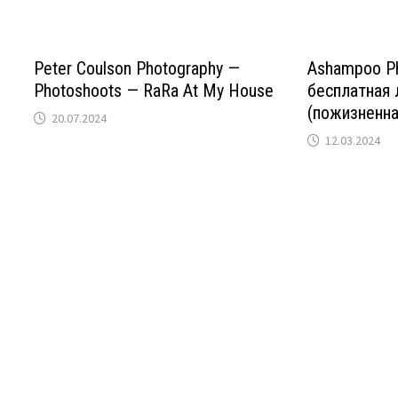
Peter Coulson Photography —
Ashampoo Ph
Photoshoots — RaRa At My House
бесплатная 
(пожизненна
20.07.2024
12.03.2024