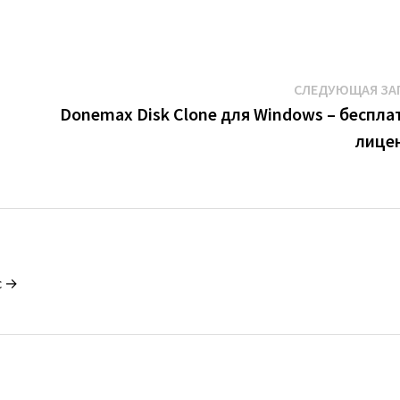
СЛЕДУЮЩАЯ ЗА
Donemax Disk Clone для Windows – беспла
лице
c →