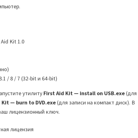
омпьютер.
 Aid Kit 1.0
чно)
.1 / 8 / 7 (32-bit и 64-bit)
Запустите утилиту
First Aid Kit — install on USB.exe
(для
d Kit — burn to DVD.exe
(для записи на компакт диск). В
 ваш лицензионный ключ.