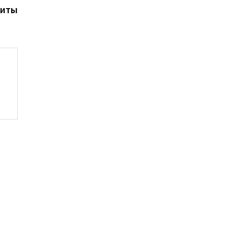
иты
д