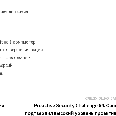
it на 1 компьютер.
о завершения акции.
использование.
версий.
а.
СЛЕДУЮЩАЯ ЗА
ия
Proactive Security Challenge 64: Co
подтвердил высокий уровень проакти