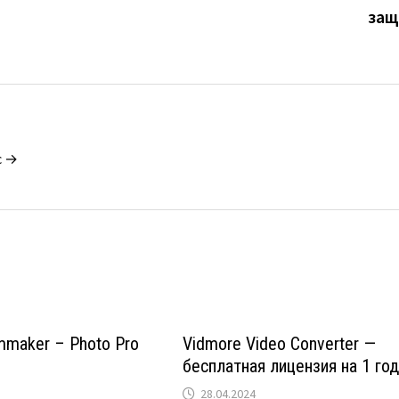
защ
c →
lmmaker – Photo Pro
Vidmore Video Converter —
бесплатная лицензия на 1 го
28.04.2024