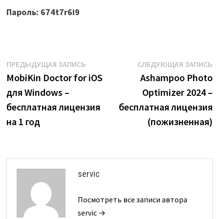
Пароль: 674t7r6i9
Навигация
Предыдущая
С
ПРЕДЫДУЩАЯ ЗАПИСЬ
СЛЕДУЮЩАЯ ЗАПИСЬ
запись:
з
MobiKin Doctor for iOS
Ashampoo Photo
по
для Windows –
Optimizer 2024 –
записям
бесплатная лицензия
бесплатная лицензия
на 1 год
(пожизненная)
servic
Посмотреть все записи автора
servic →